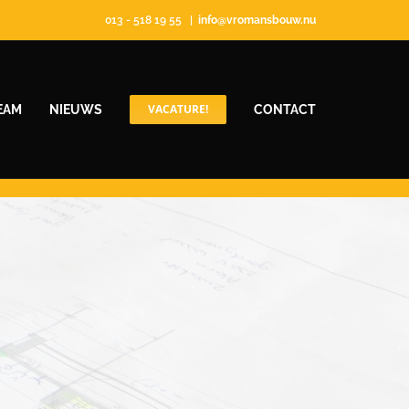
013 - 518 19 55
|
info@vromansbouw.nu
VACATURE!
EAM
NIEUWS
CONTACT