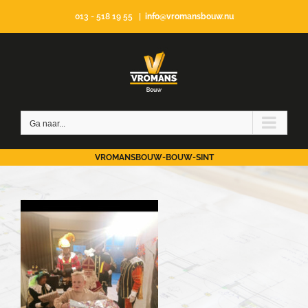
Ga
013 - 518 19 55
|
info@vromansbouw.nu
naar
inhoud
Ga naar...
VROMANSBOUW-BOUW-SINT