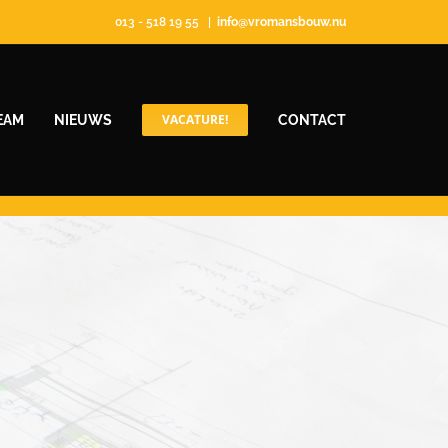
013 - 518 19 55
|
info@vromansbouw.nu
VACATURE!
EAM
NIEUWS
CONTACT